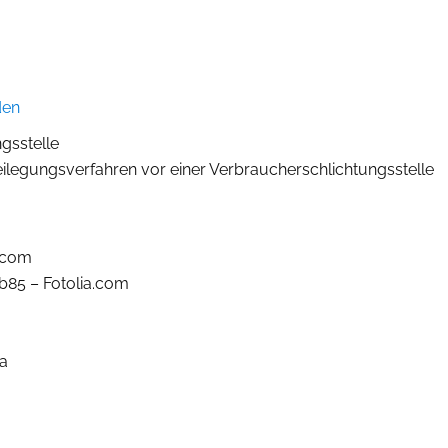
den
gsstelle
tbeilegungs­verfahren vor einer Verbraucher­schlichtungsstelle
a.com
b85 – Fotolia.com
ia