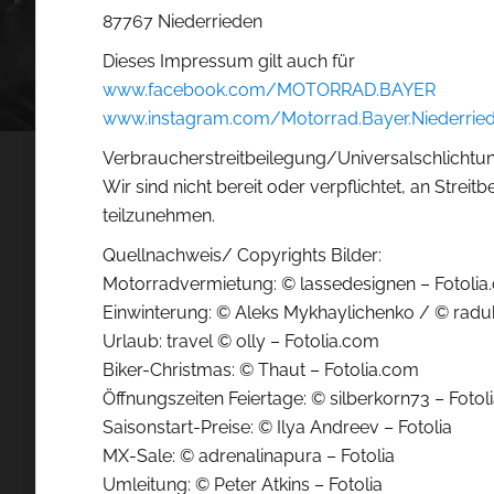
87767 Niederrieden
Dieses Impressum gilt auch für
www.facebook.com/MOTORRAD.BAYER
www.instagram.com/Motorrad.Bayer.Niederrie
Verbraucherstreitbeilegung/Universal­­schlichtun
Wir sind nicht bereit oder verpflichtet, an Strei
teilzunehmen.
Quellnachweis/ Copyrights Bilder:
Motorradvermietung: © lassedesignen – Fotoli
Einwinterung: © Aleks Mykhaylichenko / © radu
Urlaub: travel © olly – Fotolia.com
Biker-Christmas: © Thaut – Fotolia.com
Öffnungszeiten Feiertage: © silberkorn73 – Fotol
Saisonstart-Preise: © Ilya Andreev – Fotolia
MX-Sale: © adrenalinapura – Fotolia
Umleitung: © Peter Atkins – Fotolia