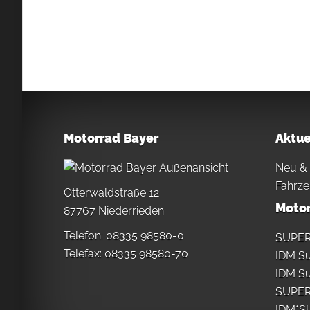
Motorrad Bayer
Aktue
Neu &
Fahrze
Otterwaldstraße 12
Motor
87767 Niederrieden
Telefon: 08335 98580-0
SUPER
Telefax: 08335 98580-70
IDM Su
IDM S
SUPE
IDM*S