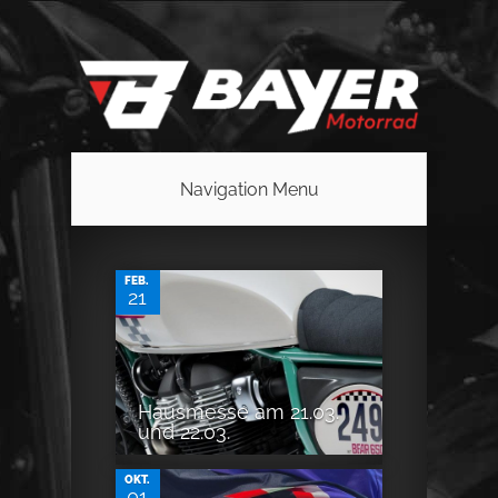
Navigation Menu
0
FEB.
21
0
Hausmesse am 21.03.
und 22.03.
OKT.
01