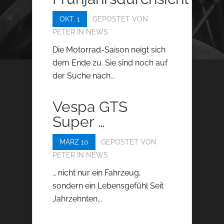
OKT. 1
GEPOSTET VON
PETER
IN
NEWS
Die Motorrad-Saison neigt sich
dem Ende zu. Sie sind noch auf
der Suche nach...
Vespa GTS
Super …
MÄRZ 10
GEPOSTET VON
PETER
IN
NEWS
… nicht nur ein Fahrzeug,
sondern ein Lebensgefühl Seit
Jahrzehnten...