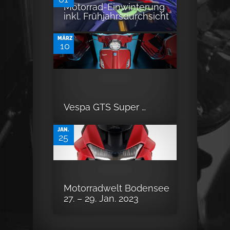
0
Motorrad-Einwinterung
inkl. Frühjahrsdurchsicht
MÄRZ
10
0
Vespa GTS Super …
JAN.
25
Motorradwelt Bodensee
27. – 29. Jan. 2023